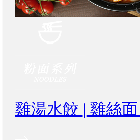
雞湯水餃 | 雞絲面