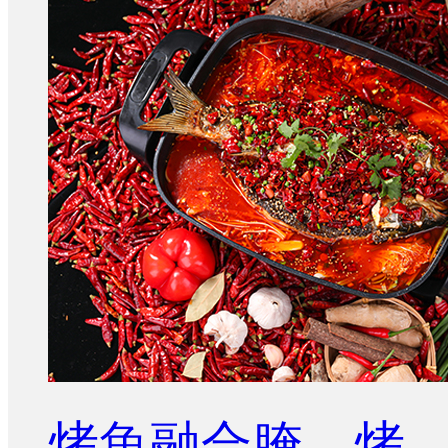
烤魚融合腌、烤