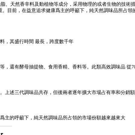
油脂、天然香辛料及動植物等成分，采用物理的或者生物的技術措
重。目前，在益意追求健康爲主的呼籲下，純天然調味品所占領
料，其盛行時間 最長，跨度數千年
等，還有酵母抽提物、食用香精、香料等。此類高效調味品 從7
展。上述三代調味品共存，但後兩者逐年擴大市場占有率和分銷額
爲主的呼籲下，純天然調味品所占領的市場份額越來越來大