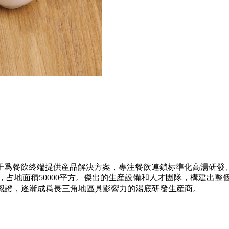
于爲餐飲終端提供産品解決方案，專注餐飲連鎖标準化高湯研發
元，占地面積50000平方。傑出的生産設備和人才團隊，構建出
機構認證，逐漸成爲長三角地區具影響力的湯底研發生産商。