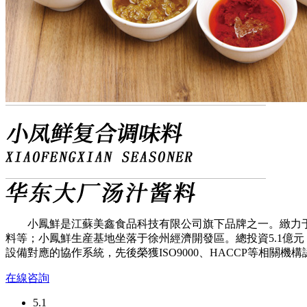
小鳳鮮是江蘇美鑫食品科技有限公司旗下品牌之一。緻力
料等；小鳳鮮生産基地坐落于徐州經濟開發區。總投資5.1億
設備對應的協作系統，先後榮獲ISO9000、HACCP等相關
在線咨詢
5.1