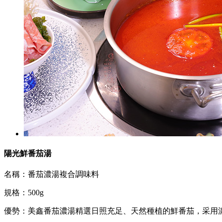
陽光鮮番茄湯
名稱：番茄濃湯複合調味料
規格：500g
優勢：美鑫番茄濃湯精選日照充足、天然種植的鮮番茄，采用